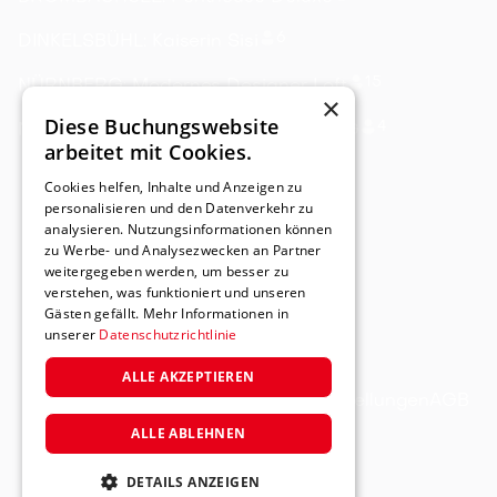
6
DINKELSBÜHL: Kaiserin Sisi
15
NÜRNBERG: Modernes Designer Loft
×
Diese Buchungswebsite
4
NÜRNBERG: Designer Apartment 1.OG
arbeitet mit Cookies.
Cookies helfen, Inhalte und Anzeigen zu
personalisieren und den Datenverkehr zu
analysieren. Nutzungsinformationen können
zu Werbe- und Analysezwecken an Partner
weitergegeben werden, um besser zu
verstehen, was funktioniert und unseren
Gästen gefällt. Mehr Informationen in
unserer
Datenschutzrichtlinie
ALLE AKZEPTIEREN
Impressum
Datenschutz
Cookie-Einstellungen
AGB
ALLE ABLEHNEN
DETAILS ANZEIGEN
🚀 Powered by
Gastflow