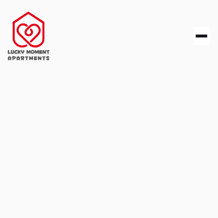
Wassertrüdinger Str. 12, 91550 Dinkelsbühl