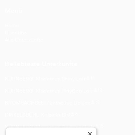
Menü
Home
Über uns
Alle Unterkünfte
Beliebteste Unterkünfte
14
NÜRNBERG: Modernes Shiny Loft
12
NÜRNBERG: Modernes PlaySpa Loft
12
BROMBACHSEE: Penthouse Deluxe
6
DINKELSBÜHL: Kaiserin Sisi
15
NÜRNBERG: Modernes Designer Loft
×