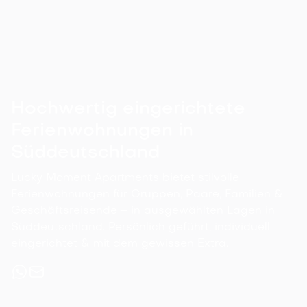

Details ansehen
82
m²
1
2
1
6
1
Hochwertig eingerichtete
Ferienwohnungen in
Süddeutschland
Lucky Moment Apartments bietet stilvolle
Ferienwohnungen für Gruppen, Paare, Familien &
Geschäftsreisende – in ausgewählten Lagen in
Süddeutschland. Persönlich geführt, individuell
eingerichtet & mit dem gewissen Extra.