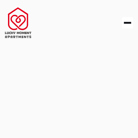
Wassertrüdingerstraße 12, 91550 Dinkelsbühl - 1.OG