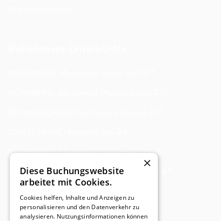
Alle Unterkünfte
Beliebteste Unterkünfte
14
NÜRNBERG: Modernes Shiny Loft
12
NÜRNBERG: Modernes PlaySpa Loft
12
BROMBACHSEE: Penthouse Deluxe
6
DINKELSBÜHL: Kaiserin Sisi
15
NÜRNBERG: Modernes Designer Loft
×
Diese Buchungswebsite
4
NÜRNBERG: Designer Apartment 1.OG
arbeitet mit Cookies.
Cookies helfen, Inhalte und Anzeigen zu
personalisieren und den Datenverkehr zu
analysieren. Nutzungsinformationen können