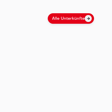
Alle Unterkünfte

ere stilvollen Apartments in Nürnberg –
gen, hochwertig ausgestattet und ideal für
thalt in der Frankenmetropole. Ob Business
 Hier findest du dein passendes Zuhause auf