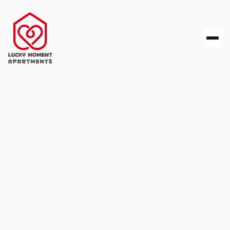
Unsere
Apartments am
Brombachsee
Entdecke unsere stilvollen Apartments in Spalt –
nah am Brombachsee, modern & hochwertig
ausgestattet und ideal für deinen Aufenthalt. Ob