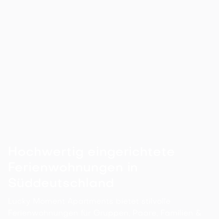
Mit Seeblick
Penthouse Deluxe mit Dachterrasse,
Sauna, Grill und SUP
Freiherr-von-Hardsorf Straße 2, 91174 Spalt

Details ansehen
218
m²
2.5
7
1
12
3
Hochwertig eingerichtete
Ferienwohnungen in
Süddeutschland
Lucky Moment Apartments bietet stilvolle
Ferienwohnungen für Gruppen, Paare, Familien &