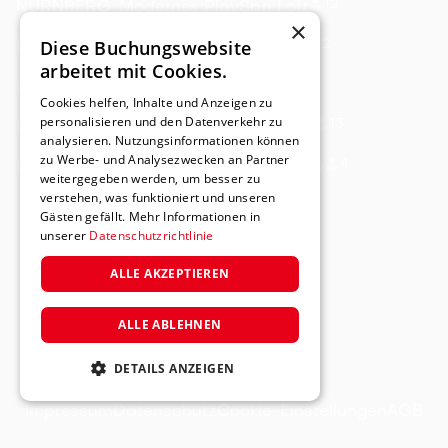
12
NÜRNBERG: Modernes PlaySpa Loft
×
Diese Buchungswebsite
12
BROMBACHSEE: Penthouse Deluxe
arbeitet mit Cookies.
6
DINKELSBÜHL: Kaiserin Sisi
Cookies helfen, Inhalte und Anzeigen zu
personalisieren und den Datenverkehr zu
15
NÜRNBERG: Modernes Designer Loft
analysieren. Nutzungsinformationen können
zu Werbe- und Analysezwecken an Partner
4
NÜRNBERG: Designer Apartment 1.OG
weitergegeben werden, um besser zu
verstehen, was funktioniert und unseren
Gästen gefällt. Mehr Informationen in
unserer
Datenschutzrichtlinie
ALLE AKZEPTIEREN
ALLE ABLEHNEN
DETAILS ANZEIGEN
Impressum
Datenschutz
Cookie-Einstellungen
AGB