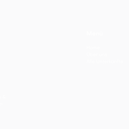
Menü
Home
Über uns
Alle Unterkünfte
n &
n
l