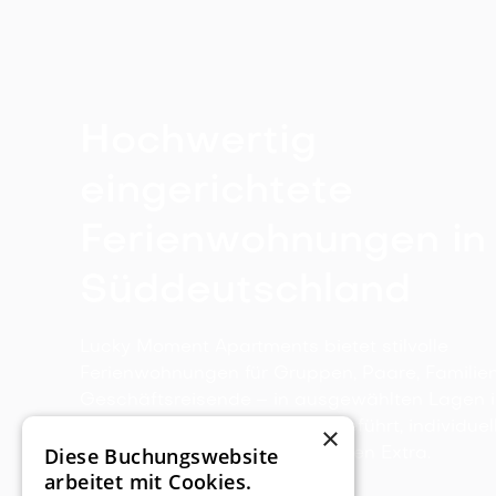
Hochwertig
eingerichtete
Ferienwohnungen in
Süddeutschland
Lucky Moment Apartments bietet stilvolle
Ferienwohnungen für Gruppen, Paare, Familie
Geschäftsreisende – in ausgewählten Lagen i
Süddeutschland. Persönlich geführt, individuel
×
Diese Buchungswebsite
eingerichtet & mit dem gewissen Extra.
arbeitet mit Cookies.