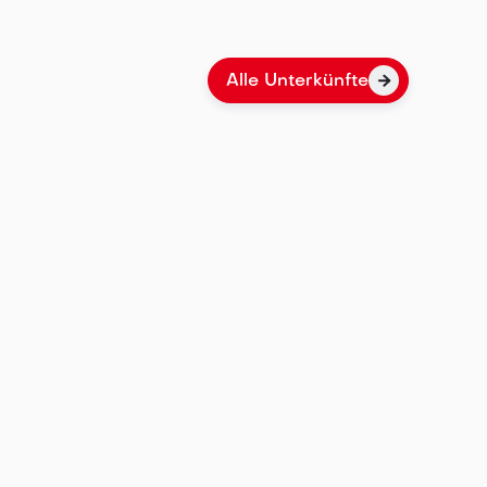
Alle Unterkünfte

n Ulm, der Stadt mit dem höchsten Kirchturm
 einer reichen Geschichte. Unsere
ngen bieten großen Gruppen, Familien und
idealen Ausgangspunkt, um Ulm zu entdecken.