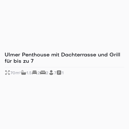
Gut erreichbar mit Bus & Bahn
Ulmer Penthouse mit Dachterrasse und Grill
für bis zu 7
70
m²
1.5
2
2
7
1