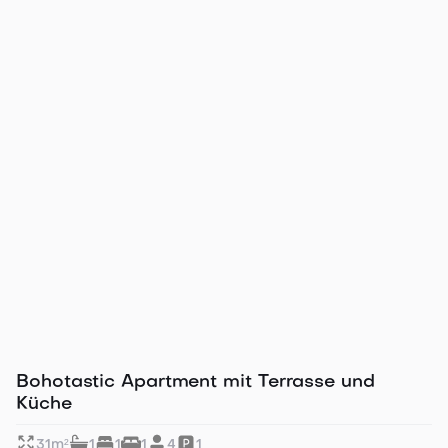

Gäste

Filter
Ideal für Business & Citytrip
Bohotastic Apartment mit Terrasse und
Küche
31
m²
1
1
1
4
1