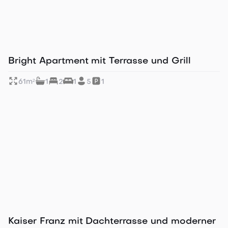
Ruhig gelegenes Apartment
Bright Apartment mit Terrasse und Grill
61
m²
1
2
1
5
1
Tolle Lage in Altstadtnähe
Kaiser Franz mit Dachterrasse und moderner