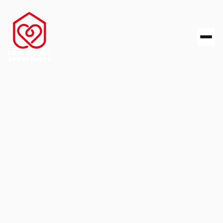
Finde deine ideale
Unterkunft
Egal ob Stadtapartment oder ruhige Oase – hier
wartet dein perfektes Zuhause auf Zeit.

Standort