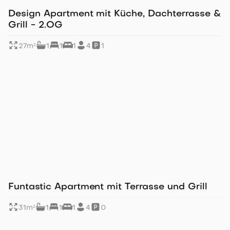
in 13 Min. zu Fuß zur Altstadt
Design Apartment mit Küche, Dachterrasse &
Grill - 2.OG
27
m²
1
1
1
4
1
Ideal für Business & Citytrip
Funtastic Apartment mit Terrasse und Grill
31
m²
1
1
1
4
0