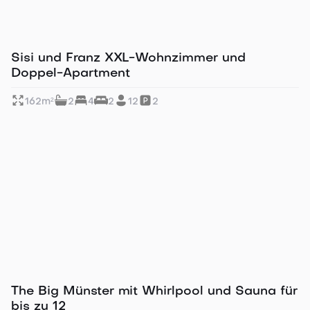
Zwei Apartments im Verbund
Sisi und Franz XXL-Wohnzimmer und
Doppel-Apartment
162
m²
2
4
2
12
2
700 m zum Ulmer Münster
The Big Münster mit Whirlpool und Sauna für
bis zu 12