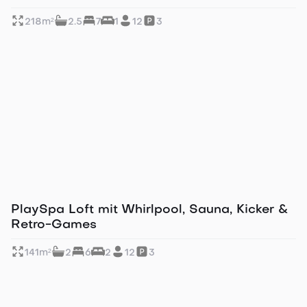
218
m²
2.5
7
1
12
3
Perfekt für große Gruppen
PlaySpa Loft mit Whirlpool, Sauna, Kicker &
Retro-Games
141
m²
2
6
2
12
3