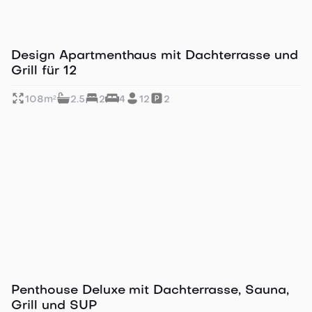
Komplettes Haus nur für euch
Design Apartmenthaus mit Dachterrasse und
Grill für 12
108
m²
2.5
2
4
12
2
Mit Seeblick
Penthouse Deluxe mit Dachterrasse, Sauna,
Grill und SUP