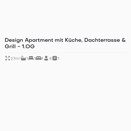
in 13 Min. zu Fuß zur Altstadt
Design Apartment mit Küche, Dachterrasse &
Grill - 1.OG
27
m²
1
1
1
4
1