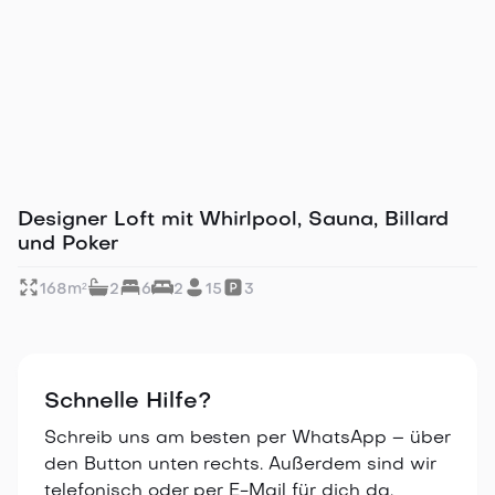
Perfekt für große Gruppen
Designer Loft mit Whirlpool, Sauna, Billard
und Poker
168
m²
2
6
2
15
3
Schnelle Hilfe?
Schreib uns am besten per WhatsApp – über
den Button unten rechts. Außerdem sind wir
telefonisch oder per E-Mail für dich da.