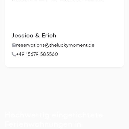
Jessica & Erich

reservations@theluckymoment.de

+49 15679 585560
Hochwertig eingerichtete
Ferienwohnungen in