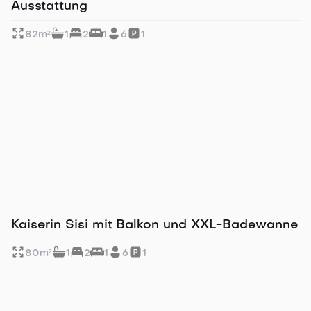
Ausstattung
82
m²
1
2
1
6
1
Tolle Lage in Altstadtnähe
Kaiserin Sisi mit Balkon und XXL-Badewanne
80
m²
1
2
1
6
1