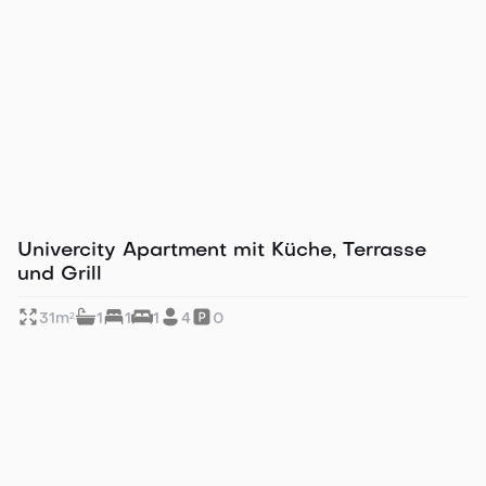
Ideal für Business & Citytrip
Univercity Apartment mit Küche, Terrasse
und Grill
31
m²
1
1
1
4
0