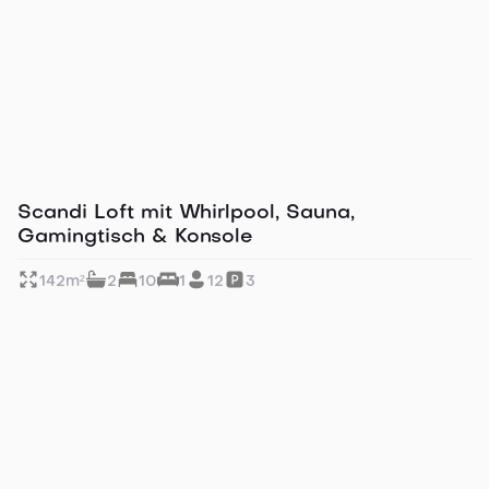
Perfekt für große Gruppen
Scandi Loft mit Whirlpool, Sauna,
Gamingtisch & Konsole
142
m²
2
10
1
12
3