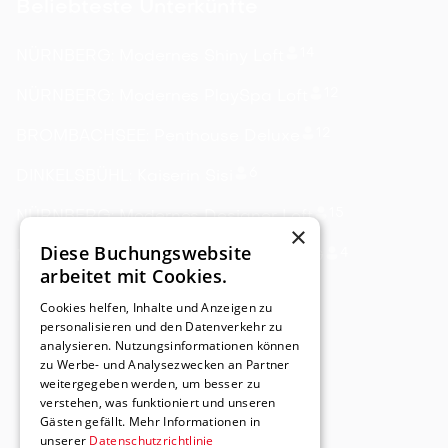
Beliebteste Unterkünfte
14
NÜRNBERG: Modernes Shiny Loft
12
NÜRNBERG: Modernes PlaySpa Loft
12
BROMBACHSEE: Penthouse Deluxe
6
DINKELSBÜHL: Kaiserin Sisi
15
NÜRNBERG: Modernes Designer Loft
×
Diese Buchungswebsite
4
NÜRNBERG: Designer Apartment 1.OG
arbeitet mit Cookies.
Cookies helfen, Inhalte und Anzeigen zu
personalisieren und den Datenverkehr zu
analysieren. Nutzungsinformationen können
zu Werbe- und Analysezwecken an Partner
weitergegeben werden, um besser zu
verstehen, was funktioniert und unseren
Gästen gefällt. Mehr Informationen in
unserer
Datenschutzrichtlinie