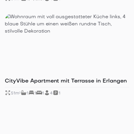
Ruhig gelegenes Apartment
CityVibe Apartment mit Terrasse in Erlangen
51
m²
1
1
1
4
1