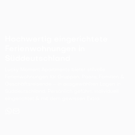

Details ansehen
31
m²
1
1
1
4
0
Hochwertig eingerichtete
Ferienwohnungen in
Süddeutschland
Lucky Moment Apartments bietet stilvolle
Ferienwohnungen für Gruppen, Paare, Familien &
Geschäftsreisende – in ausgewählten Lagen in
Süddeutschland. Persönlich geführt, individuell
eingerichtet & mit dem gewissen Extra.