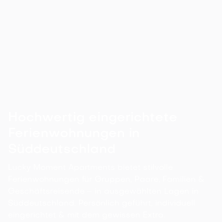
Wir zeigen dir die 16 besten Ausflugsziele in
Nürnberg mit Kindern. Von Museum und Theater
bis Action ist alles mit dabei - damit auch
keinem Kind langweilig wird.
Hochwertig eingerichtete
Ferienwohnungen in
Süddeutschland
Lucky Moment Apartments bietet stilvolle
Ferienwohnungen für Gruppen, Paare, Familien &
Geschäftsreisende – in ausgewählten Lagen in
Süddeutschland. Persönlich geführt, individuell
eingerichtet & mit dem gewissen Extra.