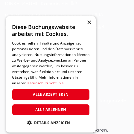
6
DINKELSBÜHL: Kaiserin Sisi
15
NÜRNBERG: Modernes Designer Loft
×
Diese Buchungswebsite
4
NÜRNBERG: Designer Apartment 1.OG
arbeitet mit Cookies.
Cookies helfen, Inhalte und Anzeigen zu
personalisieren und den Datenverkehr zu
analysieren. Nutzungsinformationen können
zu Werbe- und Analysezwecken an Partner
weitergegeben werden, um besser zu
verstehen, was funktioniert und unseren
Gästen gefällt. Mehr Informationen in
unserer
Datenschutzrichtlinie
ALLE AKZEPTIEREN
Impressum
Datenschutz
Cookie-Einstellungen
AGB
ALLE ABLEHNEN
DETAILS ANZEIGEN
🚀 Powered by
Gastflow
– Direkt buchen und Geld sparen.