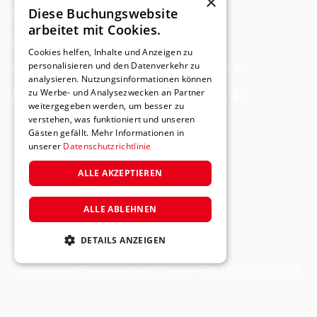
×
Diese Buchungswebsite
12
BROMBACHSEE: Penthouse Deluxe
arbeitet mit Cookies.
6
DINKELSBÜHL: Kaiserin Sisi
Cookies helfen, Inhalte und Anzeigen zu
personalisieren und den Datenverkehr zu
15
NÜRNBERG: Modernes Designer Loft
analysieren. Nutzungsinformationen können
zu Werbe- und Analysezwecken an Partner
4
NÜRNBERG: Designer Apartment 1.OG
weitergegeben werden, um besser zu
verstehen, was funktioniert und unseren
Gästen gefällt. Mehr Informationen in
unserer
Datenschutzrichtlinie
ALLE AKZEPTIEREN
ALLE ABLEHNEN
DETAILS ANZEIGEN
Impressum
Datenschutz
Cookie-Einstellungen
AGB