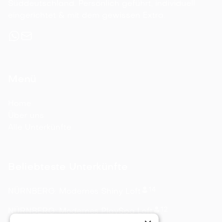
Süddeutschland. Persönlich geführt, individuell
eingerichtet & mit dem gewissen Extra.
Menü
Home
Über uns
Alle Unterkünfte
Beliebteste Unterkünfte
14
NÜRNBERG: Modernes Shiny Loft
12
NÜRNBERG: Modernes PlaySpa Loft