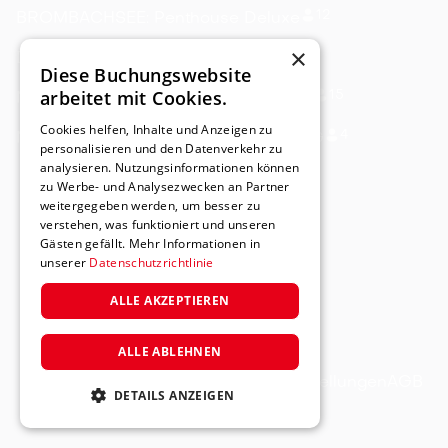
12
BROMBACHSEE: Penthouse Deluxe
×
6
DINKELSBÜHL: Kaiserin Sisi
Diese Buchungswebsite
arbeitet mit Cookies.
15
NÜRNBERG: Modernes Designer Loft
Cookies helfen, Inhalte und Anzeigen zu
4
NÜRNBERG: Designer Apartment 1.OG
personalisieren und den Datenverkehr zu
analysieren. Nutzungsinformationen können
zu Werbe- und Analysezwecken an Partner
weitergegeben werden, um besser zu
verstehen, was funktioniert und unseren
Gästen gefällt. Mehr Informationen in
unserer
Datenschutzrichtlinie
ALLE AKZEPTIEREN
ALLE ABLEHNEN
Impressum
Datenschutz
Cookie-Einstellungen
AGB
DETAILS ANZEIGEN